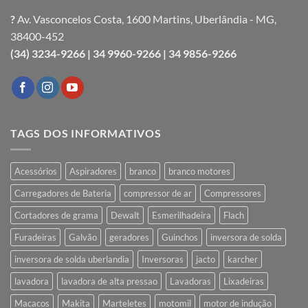
?
Av. Vasconcelos Costa, 1600 Martins, Uberlândia - MG,
38400-452
(34) 3234-9266 |
34 9960-9266 |
34 9856-9266
TAGS DOS INFORMATIVOS
Acessórios
Aspiradores
branco
branco motores
Carregadores de Bateria
compressor de ar
Compressores
Cortadores de grama
Dewalt
Esmerilhadeira
Flach
Furadeiras
Galvão
geradores
Guinchos
inversora de solda
inversora de solda uberlandia
Inversoras
jacto
karcher
lavadora
lavadora de alta pressao
Lavadoras
Lixadeiras
Macacos
Makita
Marteletes
motomil
motor de indução