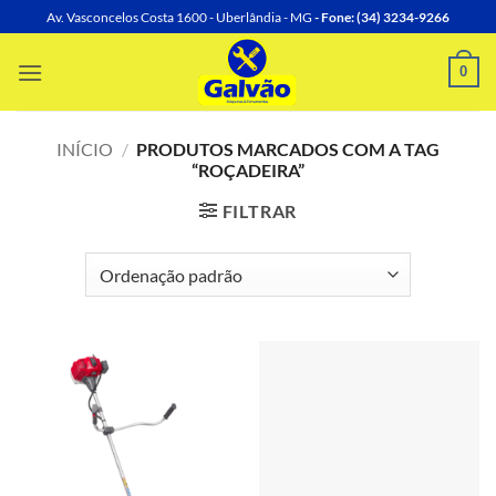
Skip
Av. Vasconcelos Costa 1600 - Uberlândia - MG
- Fone: (34) 3234-9266
to
content
0
INÍCIO
/
PRODUTOS MARCADOS COM A TAG
“ROÇADEIRA”
FILTRAR