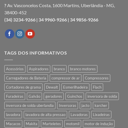
?
Av. Vasconcelos Costa, 1600 Martins, Uberlândia - MG,
38400-452
(34) 3234-9266 |
34 9960-9266 |
34 9856-9266
TAGS DOS INFORMATIVOS
Acessórios
Aspiradores
branco
branco motores
Carregadores de Bateria
compressor de ar
Compressores
Cortadores de grama
Dewalt
Esmerilhadeira
Flach
Furadeiras
Galvão
geradores
Guinchos
inversora de solda
inversora de solda uberlandia
Inversoras
jacto
karcher
lavadora
lavadora de alta pressao
Lavadoras
Lixadeiras
Macacos
Makita
Marteletes
motomil
motor de indução