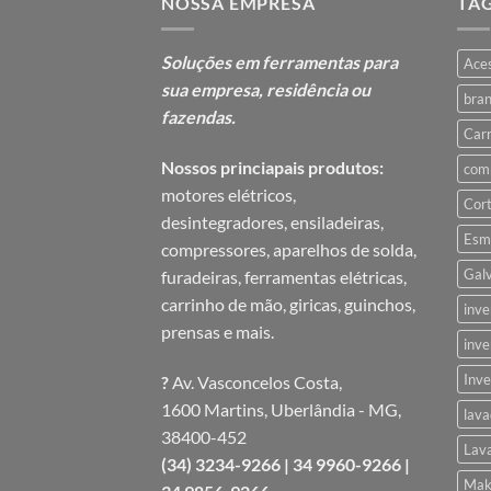
NOSSA EMPRESA
TA
Soluções em ferramentas para
Aces
sua
empresa, residência ou
bra
fazendas.
Carr
Nossos princiapais produtos:
comp
motores elétricos,
Cor
desintegradores, ensiladeiras,
Esme
compressores, aparelhos de solda,
Gal
furadeiras, ferramentas elétricas,
carrinho de mão, giricas, guinchos,
inve
prensas e mais.
inve
Inve
?
Av. Vasconcelos Costa,
1600 Martins, Uberlândia - MG,
lava
38400-452
Lav
(34) 3234-9266 |
34 9960-9266 |
Mak