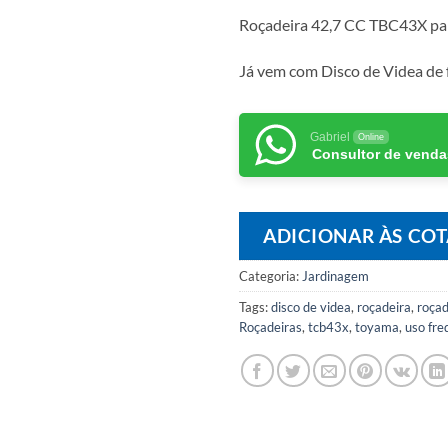
Roçadeira 42,7 CC TBC43X par
Já vem com Disco de Videa de f
Gabriel
Online
Consultor de venda
ADICIONAR ÀS CO
Categoria:
Jardinagem
Tags:
disco de videa
,
roçadeira
,
roçad
Roçadeiras
,
tcb43x
,
toyama
,
uso fre