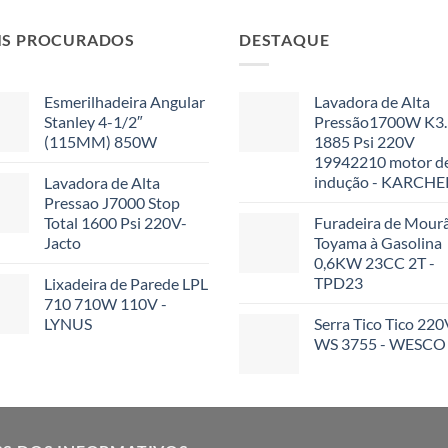
IS PROCURADOS
DESTAQUE
Esmerilhadeira Angular
Lavadora de Alta
Stanley 4-1/2″
Pressão1700W K3
(115MM) 850W
1885 Psi 220V
19942210 motor d
indução - KARCHE
Lavadora de Alta
Pressao J7000 Stop
Total 1600 Psi 220V-
Furadeira de Mour
Jacto
Toyama à Gasolina
0,6KW 23CC 2T -
TPD23
Lixadeira de Parede LPL
710 710W 110V -
LYNUS
Serra Tico Tico 220
WS 3755 - WESCO