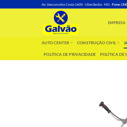
Skip
Av. Vasconcelos Costa 1600 - Uberlândia - MG
- Fone: (3
to
content
EMPRESA
AUTO CENTER
CONSTRUÇÃO CIVIL
J
POLÍTICA DE PRIVACIDADE
POLÍTICA DE