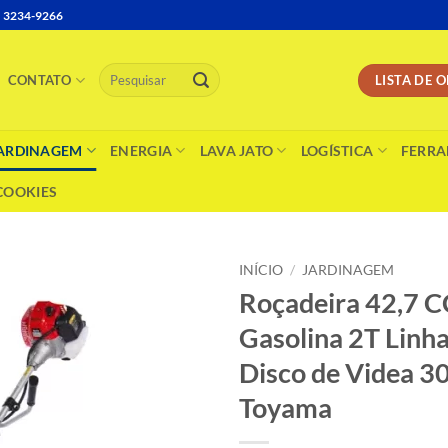
4) 3234-9266
Pesquisar
LISTA DE
CONTATO
por:
ARDINAGEM
ENERGIA
LAVA JATO
LOGÍSTICA
FERRA
 COOKIES
INÍCIO
/
JARDINAGEM
Roçadeira 42,7 
Gasolina 2T Linh
Disco de Videa 3
Toyama