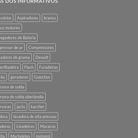
GS DOS INFORMATIVOS
sórios
Aspiradores
branco
nco motores
egadores de Bateria
ressor de ar
Compressores
tadores de grama
Dewalt
rilhadeira
Flach
Furadeiras
vão
geradores
Guinchos
rsora de solda
rsora de solda uberlandia
rsoras
jacto
karcher
dora
lavadora de alta pressao
adoras
Lixadeiras
Macacos
ita
Marteletes
motomil