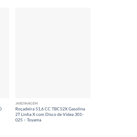
JARDINAGEM
JARDINAGEM
0
Roçadeira 51,6 CC TBC52X Gasolina
Motosserra TCS25X
–
2T Linha X com Disco de Videa 301-
12″SN 25,4 CC 0,94 
025 – Toyama
TOYAMA