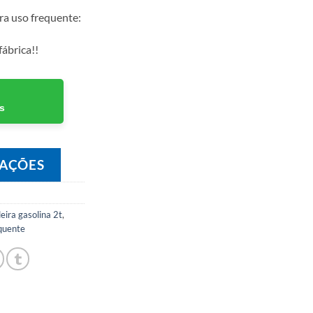
a uso frequente:
ábrica!!
s
TAÇÕES
eira gasolina 2t
,
quente