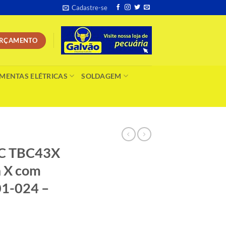
Cadastre-se
 ORÇAMENTO
MENTAS ELÉTRICAS
SOLDAGEM
CC TBC43X
a X com
01-024 –