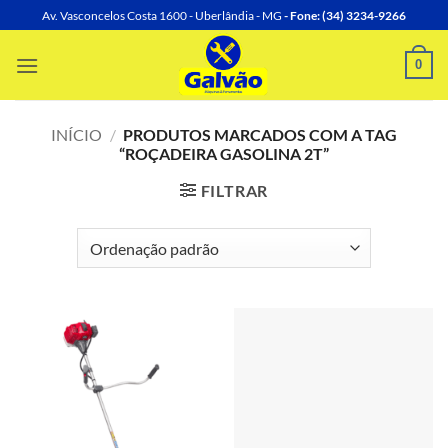
Skip
Av. Vasconcelos Costa 1600 - Uberlândia - MG
- Fone: (34) 3234-9266
to
content
0
INÍCIO
/
PRODUTOS MARCADOS COM A TAG
“ROÇADEIRA GASOLINA 2T”
FILTRAR