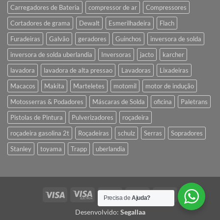
Carregadores de Bateria
compressor de ar
Compressores
Cortadores de grama
Dewalt
Esmerilhadeira
Flach
Furadeiras
Galvão
geradores
Guinchos
inversora de solda
inversora de solda uberlandia
Inversoras
jacto
karcher
lavadora
lavadora de alta pressao
Lavadoras
Lixadeiras
Macacos
Makita
Marteletes
motomil
motor de indução
Motosserras & Podadores
Máscaras de Solda
oficina
Paletrans
Pistolas de Pintura
Pulverizadores
roçadeira
roçadeira gasolina 2t
Roçadeiras
schulz
Serras
Sopradores
Stanley
toyama
Trapp
uberlandia
Visa
Visa
MasterCard
Credit
American
Precisa de
Ajuda?
Electron
Card
Express
Desenvolvido:
Segallaa