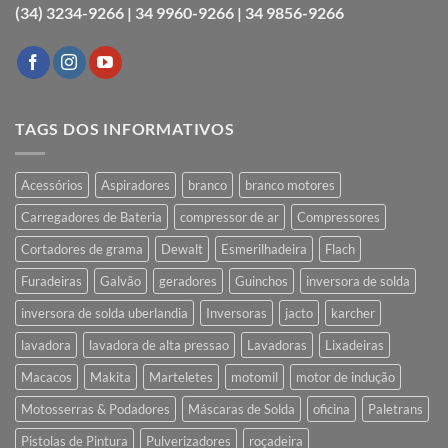
(34) 3234-9266 |
34 9960-9266 |
34 9856-9266
TAGS DOS INFORMATIVOS
Acessórios
Aspiradores
branco
branco motores
Carregadores de Bateria
compressor de ar
Compressores
Cortadores de grama
Dewalt
Esmerilhadeira
Flach
Furadeiras
Galvão
geradores
Guinchos
inversora de solda
inversora de solda uberlandia
Inversoras
jacto
karcher
lavadora
lavadora de alta pressao
Lavadoras
Lixadeiras
Macacos
Makita
Marteletes
motomil
motor de indução
Motosserras & Podadores
Máscaras de Solda
oficina
Paletrans
Pistolas de Pintura
Pulverizadores
roçadeira