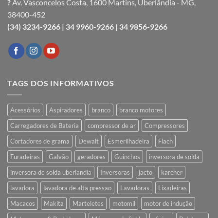
?
Av. Vasconcelos Costa, 1600 Martins, Uberlândia - MG,
38400-452
(34) 3234-9266 |
34 9960-9266 |
34 9856-9266
TAGS DOS INFORMATIVOS
Acessórios
Aspiradores
branco
branco motores
Carregadores de Bateria
compressor de ar
Compressores
Cortadores de grama
Dewalt
Esmerilhadeira
Flach
Furadeiras
Galvão
geradores
Guinchos
inversora de solda
inversora de solda uberlandia
Inversoras
jacto
karcher
lavadora
lavadora de alta pressao
Lavadoras
Lixadeiras
Macacos
Makita
Marteletes
motomil
motor de indução