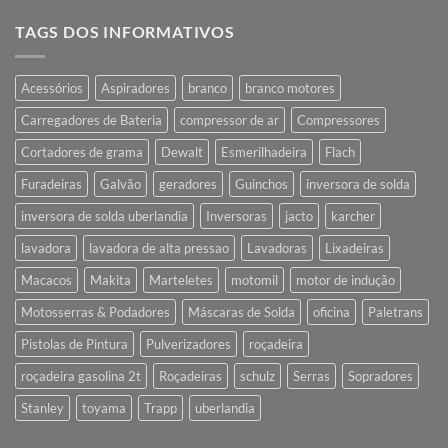
TAGS DOS INFORMATIVOS
Acessórios
Aspiradores
branco
branco motores
Carregadores de Bateria
compressor de ar
Compressores
Cortadores de grama
Dewalt
Esmerilhadeira
Flach
Furadeiras
Galvão
geradores
Guinchos
inversora de solda
inversora de solda uberlandia
Inversoras
jacto
karcher
lavadora
lavadora de alta pressao
Lavadoras
Lixadeiras
Macacos
Makita
Marteletes
motomil
motor de indução
Motosserras & Podadores
Máscaras de Solda
oficina
Paletrans
Pistolas de Pintura
Pulverizadores
roçadeira
roçadeira gasolina 2t
Roçadeiras
schulz
Serras
Sopradores
Stanley
toyama
Trapp
uberlandia