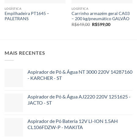
LOGÍSTICA
LOGÍSTICA
Empilhadeira PT1645 –
Carrinho armazém geral CA03
PALETRANS
– 200 kg/pneumático GALVÃO
O
O
R$
649,00
R$
599,00
preço
preço
original
atual
era:
é:
R$649,00.
R$599,00.
MAIS RECENTES
Aspirador de Pó & Água NT 3000 220V 14287160
- KARCHER - ST
Aspirador de Pó & Água AJ2220 220V 1251625 -
JACTO - ST
Aspirador de Pó Bateria 12V LI-ION 1.5AH
CL106FDZW-P - MAKITA