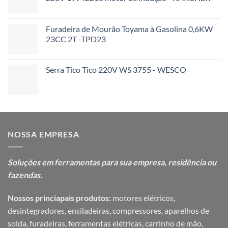
Furadeira de Mourão Toyama à Gasolina 0,6KW
23CC 2T -TPD23
Serra Tico Tico 220V WS 3755 - WESCO
NOSSA EMPRESA
Soluções em ferramentas para sua
empresa, residência ou
fazendas.
Nossos princiapais produtos:
motores elétricos,
desintegradores, ensiladeiras, compressores, aparelhos de
solda, furadeiras, ferramentas elétricas, carrinho de mão,