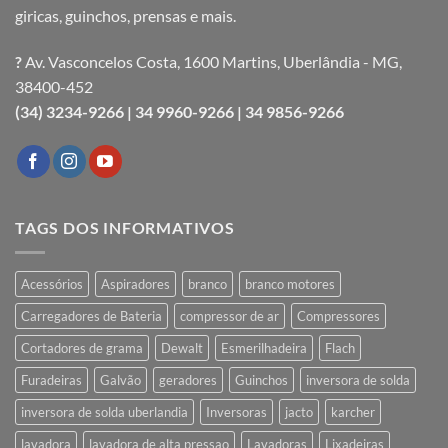
giricas, guinchos, prensas e mais.
?
Av. Vasconcelos Costa, 1600 Martins, Uberlândia - MG,
38400-452
(34) 3234-9266 |
34 9960-9266 |
34 9856-9266
TAGS DOS INFORMATIVOS
Acessórios
Aspiradores
branco
branco motores
Carregadores de Bateria
compressor de ar
Compressores
Cortadores de grama
Dewalt
Esmerilhadeira
Flach
Furadeiras
Galvão
geradores
Guinchos
inversora de solda
inversora de solda uberlandia
Inversoras
jacto
karcher
lavadora
lavadora de alta pressao
Lavadoras
Lixadeiras